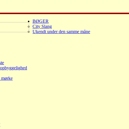
BØGER
City Slang
Ukendt under den samme måne
ste
e opbyggelighed
e mørke
v