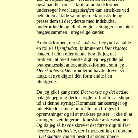
også handler om – i kraft af arabeskformen
undersøger hvor langt
skriften
kan strækkes ved
hele tiden at lade sætningerne knopskyde og
presse dem til det yderste med indskudte,
underordnede og efterhængte sætninger, som atter
hægtes sammen i uregerlige kæder.
Arabeskformen, der så småt var begyndt at spille
en rolle i
Hjemfalden
, kulminerer i
Det skabtes
vaklen
. I tiden efter denne bog fik jeg det
problem, at hvert eneste digt jeg begyndte på
tvangsmæssigt antog arabeskformen, som jeg i
Det skabtes vaklen
imidlertid havde drevet så
langt, at nye digte i dén form endte i en
blindgyde.
Da jeg gik i gang med
Det værste og det bedste
,
pålagde jeg mig derfor nogle forbud for at slippe
ud af denne styring: Kommaer, tankestreger og
mit elskede semikolon måtte kun bruges til
opremsninger og til at markere pauser – ikke til at
arrangere sætningerne i kinesiske æskesystemer.
Og da jeg så havde skrevet det første digt til
Det
værste og det bedste
, der i modsætning til digtene
i
Det skabtes vaklen
bestod af sideordnede