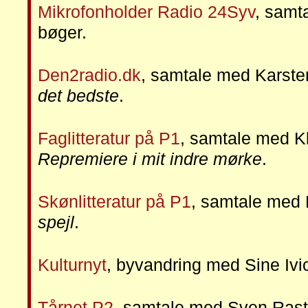
Mikrofonholder Radio 24Syv
, samt
bøger.
Den2radio.dk
, samtale med Karst
det bedste
.
Faglitteratur på P1
, samtale med K
Repremiere i mit indre mørke
.
Skønlitteratur på P1
, samtale med
spejl
.
Kulturnyt
, byvandring med Sine Ivi
Tårnet P2
, samtale med Sven Ras