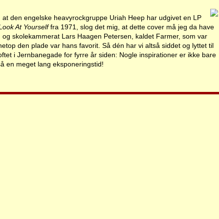
, at den engelske heavyrockgruppe Uriah Heep har udgivet en LP
Look At Yourself
fra 1971, slog det mig, at dette cover må jeg da have
n og skolekammerat Lars Haagen Petersen, kaldet Farmer, som var
top den plade var hans favorit. Så dén har vi altså siddet og lyttet til
et i Jernbanegade for fyrre år siden: Nogle inspirationer er ikke bare
å en meget lang eksponeringstid!