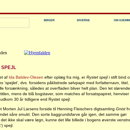
BØGER
DIVERSE
OM HJEMM
 SPEJL
et af
Ida Balslev-Olesen
efter oplæg fra mig, er
Rystet spejl
i stift bind 
’spejlet’, dvs. forsidens påklistrede sølvpapir med forfatternavn, titel,
ille forsænkning, således at overfladen bliver helt plan. Den let slørende
il titlen, mens de blå bogstaver, som matches af forsatspapiret, henviser
 udkom 30 år tidligere end Rystet spejl.
et Morten Jul Larsens forside til Henning Fleischers digtsamling
Gnist
fr
fundet såre smukt: Den sorte baggrundsfarve går igen, det samme gør
at det ikke skal være løgn, kunne det lille billede i bogens øverste venstr
’) spejl.