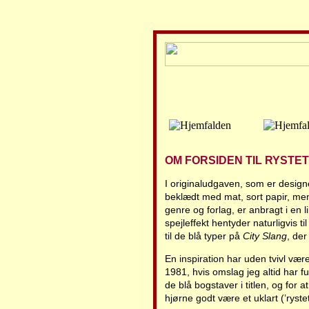
OM FORSIDEN TIL RYSTET
I originaludgaven, som er design
beklædt med mat, sort papir, mens 
genre og forlag, er anbragt i en l
spejleffekt hentyder naturligvis t
til de blå typer på
City Slang
, der
En inspiration har uden tvivl vær
1981, hvis omslag jeg altid har 
de blå bogstaver i titlen, og for 
hjørne godt være et uklart (’rystet