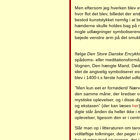
Men eftersom jeg hverken blev ef
hvor flot det blev, billedet der 
bestod kunststykket nemlig i at 
hænderne skulle holdes bag på ry
nogle udlægninger symboliserend
bøjede venstre arm på det smukke
Ifølge
Den Store Danske Encykl
spådoms- eller meditationsformå
Vognen, Den hængte Mand, Døden,
idet de angivelig symboliserer e
blev i 1400-t.s første halvdel udfø
”Men kun eet er fornødent/ Nærv
den samme måne
, der kredser o
mystiske oplevelser, og i disse d
og ekstasen” (der kan læses
her
digte står ånden da heller ikke i
oplevelser, ligesom den er i cent
Slår man op i litteraturen om t
vidtløftige tolkninger, der peger i
har at gøre med en person, der i 