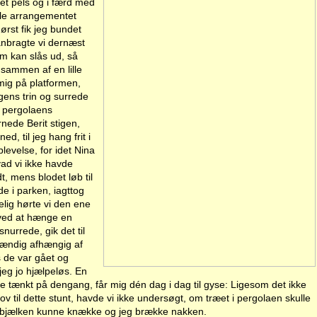
ket pels og i færd med
Hele arrangementet
rst fik jeg bundet
nbragte vi dernæst
om kan slås ud, så
t sammen af en lille
mig på platformen,
gens trin og surrede
 pergolaens
rnede Berit stigen,
, til jeg hang frit i
levelse, for idet Nina
ad vi ikke havde
t, mens blodet løb til
e i parken, iagttog
elig hørte vi den ene
 ved at hænge en
urrede, gik det til
tændig afhængig af
s de var gået og
 jeg jo hjælpeløs. En
de tænkt på dengang, får mig dén dag i dag til gyse: Ligesom det ikke
ov til dette stunt, havde vi ikke undersøgt, om træet i pergolaen skulle
ærbjælken kunne knække og jeg brække nakken.