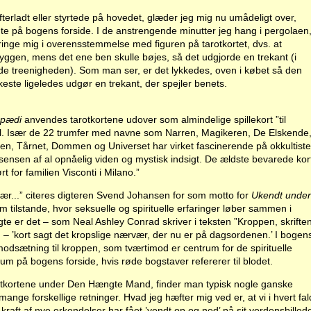
terladt eller styrtede på hovedet, glæder jeg mig nu umådeligt over,
endte på bogens forside. I de anstrengende minutter jeg hang i pergolaen
bringe mig i overensstemmelse med figuren på tarotkortet, dvs. at
ggen, mens det ene ben skulle bøjes, så det udgjorde en trekant (i
e treenigheden). Som man ser, er det lykkedes, oven i købet så den
ste ligeledes udgør en trekant, der spejler benets.
opædi
anvendes tarotkortene udover som almindelige spillekort ”til
l. Især de 22 trumfer med navne som Narren, Magikeren, De Elskende
 Tårnet, Dommen og Universet har virket fascinerende på okkultiste
ssensen af al opnåelig viden og mystisk indsigt. De ældste bevarede kor
rt for familien Visconti i Milano.”
ær...” citeres digteren Svend Johansen for som motto for
Ukendt under
m tilstande, hvor seksuelle og spirituelle erfaringer løber sammen i
igte er det – som Neal Ashley Conrad skriver i teksten ”Kroppen, skrifte
) – ’kort sagt det kropslige nærvær, der nu er på dagsordenen.’ I bogen
 modsætning til kroppen, som tværtimod er centrum for de spirituelle
rum på bogens forside, hvis røde bogstaver refererer til blodet.
arotkortene under Den Hængte Mand, finder man typisk nogle ganske
 mange forskellige retninger. Hvad jeg hæfter mig ved er, at vi i hvert fal
kraft af nye erkendelser har fået ’vendt op og ned’ på sit verdensbilled