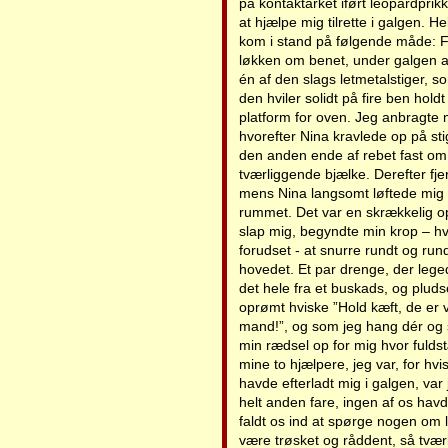
på kontaktarket iført leopardprik
at hjælpe mig tilrette i galgen. 
kom i stand på følgende måde: Fø
løkken om benet, under galgen a
én af den slags letmetalstiger, s
den hviler solidt på fire ben hold
platform for oven. Jeg anbragte 
hvorefter Nina kravlede op på sti
den anden ende af rebet fast om
tværliggende bjælke. Derefter fje
mens Nina langsomt løftede mig ned
rummet. Det var en skrækkelig op
slap mig, begyndte min krop – hv
forudset - at snurre rundt og rund
hovedet. Et par drenge, der leged
det hele fra et buskads, og pluds
oprømt hviske ”Hold kæft, de er
mand!”, og som jeg hang dér og sn
min rædsel op for mig hvor fulds
mine to hjælpere, jeg var, for hvi
havde efterladt mig i galgen, var
helt anden fare, ingen af os hav
faldt os ind at spørge nogen om l
være trøsket og råddent, så tv