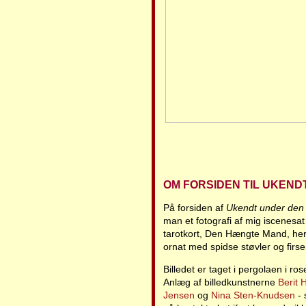
OM FORSIDEN TIL UKEN
På forsiden af
Ukendt under de
man et fotografi af mig iscenesat
tarotkort, Den Hængte Mand, her i
ornat med spidse støvler og firse
Billedet er taget i pergolaen i ro
Anlæg af billedkunstnerne
Berit
Jensen
og
Nina Sten-Knudsen
- 