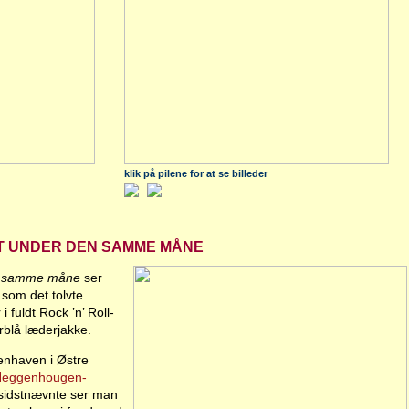
klik på pilene for at se billeder
DT UNDER DEN SAMME MÅNE
n samme måne
ser
 som det tolvte
 fuldt Rock ’n’ Roll-
rblå læderjakke.
senhaven i Østre
 Heggenhougen-
sidstnævnte ser man