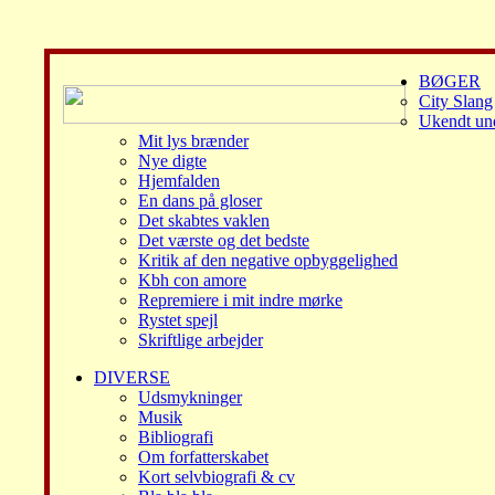
BØGER
City Slang
Ukendt un
Mit lys brænder
Nye digte
Hjemfalden
En dans på gloser
Det skabtes vaklen
Det værste og det bedste
Kritik af den negative opbyggelighed
Kbh con amore
Repremiere i mit indre mørke
Rystet spejl
Skriftlige arbejder
DIVERSE
Udsmykninger
Musik
Bibliografi
Om forfatterskabet
Kort selvbiografi & cv