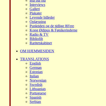
Bla bla bla
Interviews
Galleri
Plakater
Levende billeder
Oplæsning
Punktiden og de tidlige 80'ere
Kong Ødipus & Fønikerinderne
Radio & TV
Bibliofilt
Raritetskabinet
OM HJEMMESIDEN
TRANSLATIONS
English
German
Estonian
Italian
Norwegian
Swedish
Lithuanian
Portuguese
Spanish
Serbian