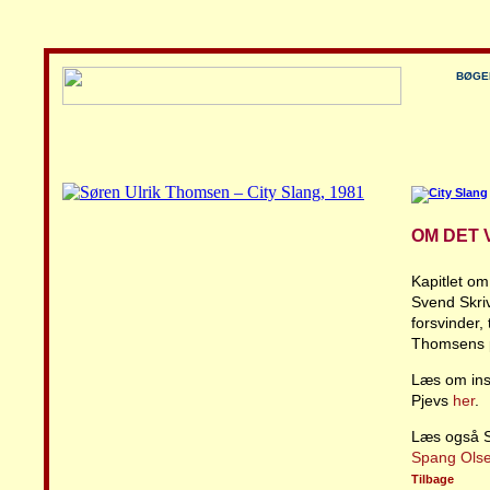
BØGE
OM DET 
Kapitlet om
Svend Skri
forsvinder,
Thomsens p
Læs om insp
Pjevs
her
.
Læs også 
Spang Ols
Tilbage